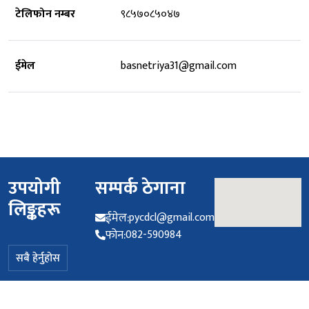
टेलिफोन नम्बर
९८५७०८५०४७
ईमेल
basnetriya31@gmail.com
उपयोगी
सम्पर्क ठेगाना
लिङ्कहरू
ईमेल:
pycdcl@gmail.com
फोन:
082-590984
सबै हेर्नुहोस
© सर्वाधिकार सुरक्षित २०७८