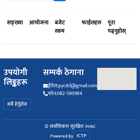
सङ्ख्या
आयोजना
बजेट
फाईलहरु
पूरा
रकम
पढ्नुहोस्
उपयोगी
सम्पर्क ठेगाना
लिङ्कहरू
ईमेल:
pycdcl@gmail.com
फोन:
082-590984
सबै हेर्नुहोस
© सर्वाधिकार सुरक्षित २०७८
ICTP
Powered By